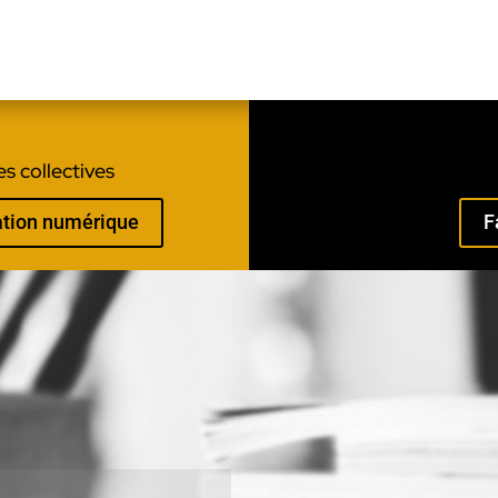
s collectives
mation numérique
F