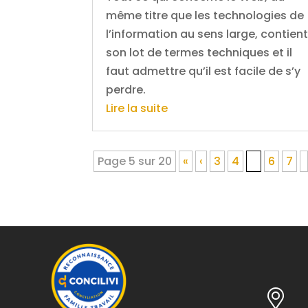
même titre que les technologies de
l’information au sens large, contien
son lot de termes techniques et il
faut admettre qu’il est facile de s’y
perdre.
Lire la suite
Page 5 sur 20
«
‹
3
4
5
6
7