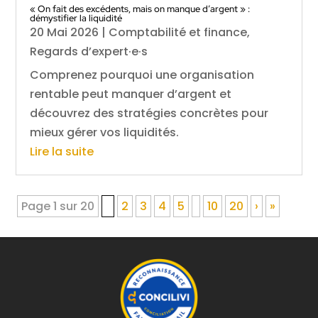
« On fait des excédents, mais on manque d’argent » :
démystifier la liquidité
20 Mai 2026
|
Comptabilité et finance
,
Regards d’expert·e·s
Comprenez pourquoi une organisation
rentable peut manquer d’argent et
découvrez des stratégies concrètes pour
mieux gérer vos liquidités.
Lire la suite
Page 1 sur 20
1
2
3
4
5
10
20
›
»