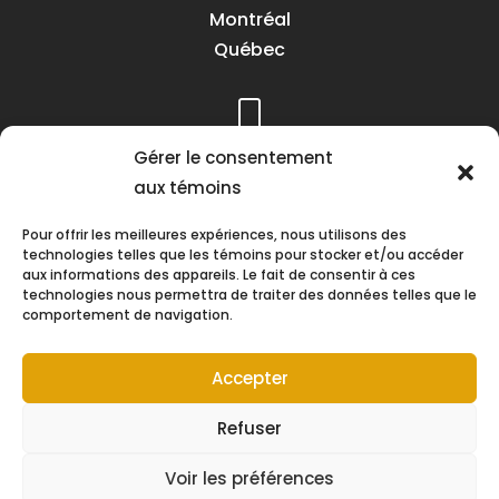
Montréal
Québec
Téléphone :
Gérer le consentement
(418) 622-1001
aux témoins
1 (855) 837-9142
Pour offrir les meilleures expériences, nous utilisons des
technologies telles que les témoins pour stocker et/ou accéder
aux informations des appareils. Le fait de consentir à ces
technologies nous permettra de traiter des données telles que le
comportement de navigation.
Heures d’ouverture :
Lundi au vendredi
Accepter
8h30 à 16h30
Refuser
Voir les préférences