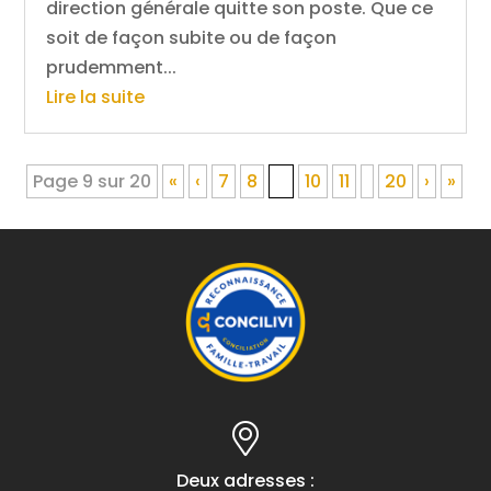
direction générale quitte son poste. Que ce
soit de façon subite ou de façon
prudemment...
Lire la suite
Page 9 sur 20
«
‹
7
8
9
10
11
20
›
»
Deux adresses :