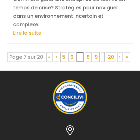
temps de crise? Stratégies pour naviguer
dans un environnement incertain et
complexe.
Lire la suite
Page 7 sur 20
«
‹
5
6
7
8
9
20
›
»