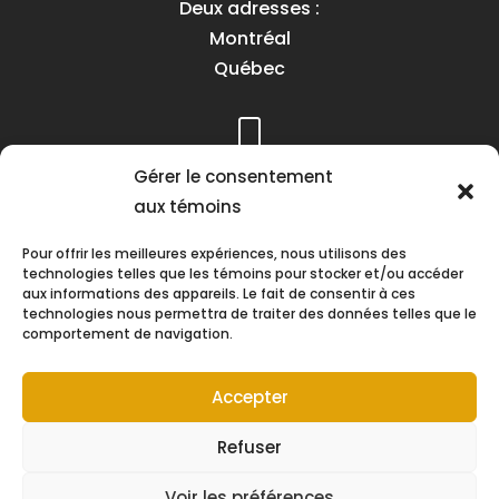
Deux adresses :
Montréal
Québec
Téléphone :
Gérer le consentement
(418) 622-1001
aux témoins
1 (855) 837-9142
Pour offrir les meilleures expériences, nous utilisons des
technologies telles que les témoins pour stocker et/ou accéder
aux informations des appareils. Le fait de consentir à ces
technologies nous permettra de traiter des données telles que le
comportement de navigation.
Heures d’ouverture :
Lundi au vendredi
Accepter
8h30 à 16h30
Refuser
Voir les préférences