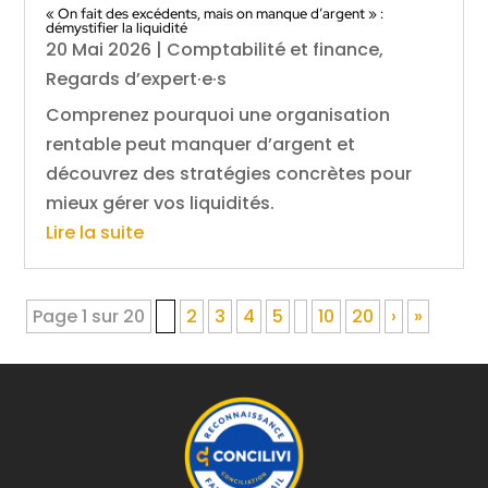
« On fait des excédents, mais on manque d’argent » :
démystifier la liquidité
20 Mai 2026
|
Comptabilité et finance
,
Regards d’expert·e·s
Comprenez pourquoi une organisation
rentable peut manquer d’argent et
découvrez des stratégies concrètes pour
mieux gérer vos liquidités.
Lire la suite
Page 1 sur 20
1
2
3
4
5
10
20
›
»