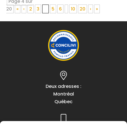
Page 4 sur
20
«
‹
2
3
4
5
6
10
20
›
»
Deux adresses :
Montréal
Québec