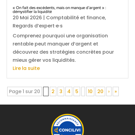
« On fait des excédents, mais on manque d’argent » :
démystifier la liquidité
20 Mai 2026
|
Comptabilité et finance
,
Regards d’expert·e·s
Comprenez pourquoi une organisation
rentable peut manquer d’argent et
découvrez des stratégies concrètes pour
mieux gérer vos liquidités.
Lire la suite
Page 1 sur 20
1
2
3
4
5
10
20
›
»