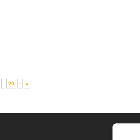
20
›
»