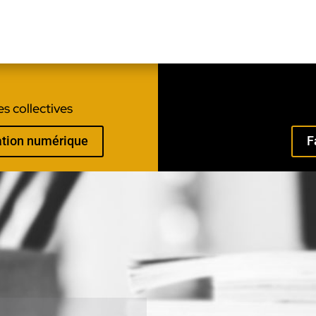
s collectives
mation numérique
F