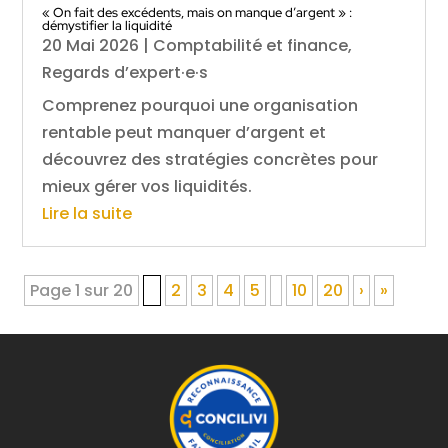
« On fait des excédents, mais on manque d’argent » :
démystifier la liquidité
20 Mai 2026
|
Comptabilité et finance
,
Regards d’expert·e·s
Comprenez pourquoi une organisation
rentable peut manquer d’argent et
découvrez des stratégies concrètes pour
mieux gérer vos liquidités.
Lire la suite
Page 1 sur 20
1
2
3
4
5
10
20
›
»