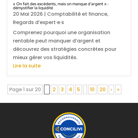
« On fait des excédents, mais on manque d’argent » :
démystifier la liquidité
20 Mai 2026
|
Comptabilité et finance
,
Regards d’expert·e·s
Comprenez pourquoi une organisation
rentable peut manquer d’argent et
découvrez des stratégies concrètes pour
mieux gérer vos liquidités.
Lire la suite
Page 1 sur 20
1
2
3
4
5
10
20
›
»