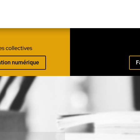
s collectives
mation numérique
F