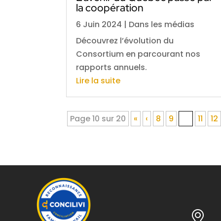
la coopération
6 Juin 2024
|
Dans les médias
Découvrez l’évolution du
Consortium en parcourant nos
rapports annuels.
Lire la suite
Page 10 sur 20
«
‹
8
9
10
11
12