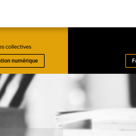
s collectives
mation numérique
F