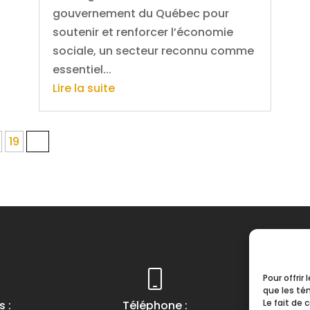
gouvernement du Québec pour
soutenir et renforcer l’économie
sociale, un secteur reconnu comme
essentiel...
Lire la suite
19
20
Pour offrir
que les té
Le fait de
 :
Téléphone :
Heur