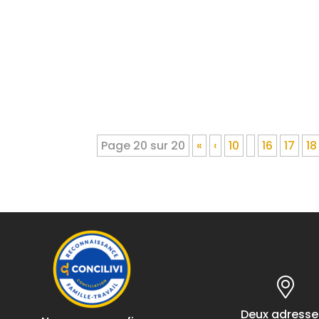
Page 20 sur 20
«
‹
10
16
17
18
Deux adresses