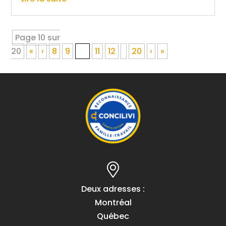
Page 10 sur
20
«
‹
8
9
10
11
12
20
›
»
Deux adresses :
Montréal
Québec