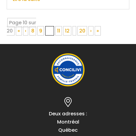
Page 10 sur
20
«
‹
8
9
10
11
12
20
›
»
Deux adresses :
Montréal
Québec