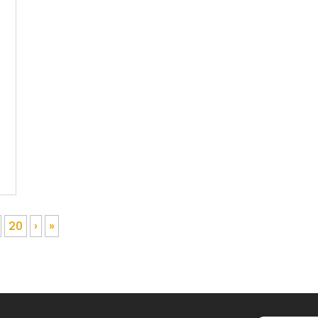
20
›
»