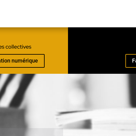
s collectives
mation numérique
F