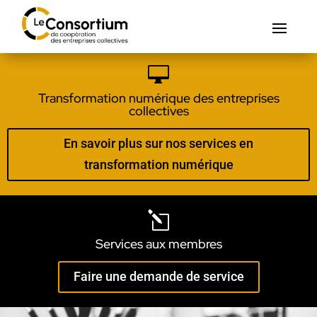

Transformation numérique des entreprises
collectives
En savoir plus sur nos services en
transformation numérique
l
Services aux membres
Faire une demande de service