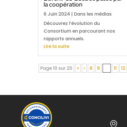
la coopération
6 Juin 2024
|
Dans les médias
Découvrez l’évolution du
Consortium en parcourant nos
rapports annuels.
Lire la suite
Page 10 sur 20
«
‹
8
9
10
11
12