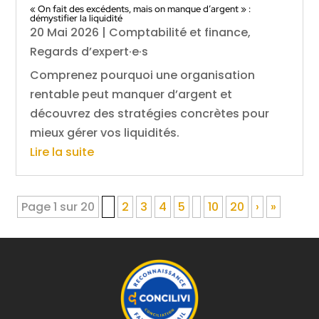
« On fait des excédents, mais on manque d’argent » :
démystifier la liquidité
20 Mai 2026
|
Comptabilité et finance
,
Regards d’expert·e·s
Comprenez pourquoi une organisation
rentable peut manquer d’argent et
découvrez des stratégies concrètes pour
mieux gérer vos liquidités.
Lire la suite
Page 1 sur 20
1
2
3
4
5
10
20
›
»