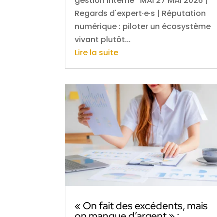
gestion interne MAI 27 MAI 2026 |
Regards d'expert·e·s | Réputation
numérique : piloter un écosystème
vivant plutôt...
Lire la suite
« On fait des excédents, mais
on manque d’argent » :