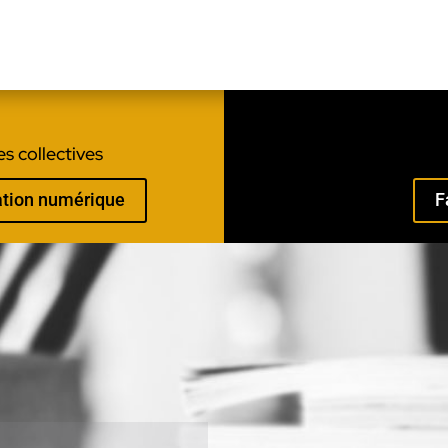
s collectives
mation numérique
F