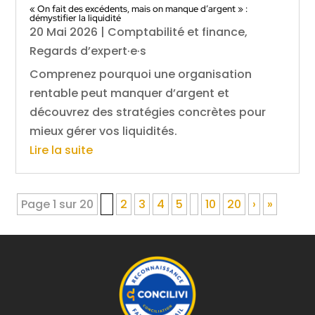
« On fait des excédents, mais on manque d’argent » :
démystifier la liquidité
20 Mai 2026
|
Comptabilité et finance
,
Regards d’expert·e·s
Comprenez pourquoi une organisation
rentable peut manquer d’argent et
découvrez des stratégies concrètes pour
mieux gérer vos liquidités.
Lire la suite
Page 1 sur 20
1
2
3
4
5
10
20
›
»