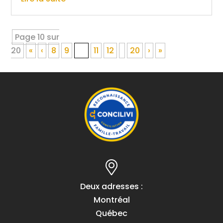
Page 10 sur
20
«
‹
8
9
10
11
12
20
›
»
Deux adresses :
Montréal
Québec