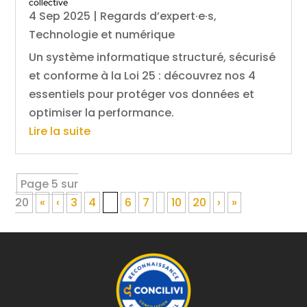
collective
4 Sep 2025
|
Regards d’expert·e·s
,
Technologie et numérique
Un système informatique structuré, sécurisé
et conforme à la Loi 25 : découvrez nos 4
essentiels pour protéger vos données et
optimiser la performance.
Lire la suite
Page 5 sur
20
«
‹
3
4
5
6
7
10
20
›
»