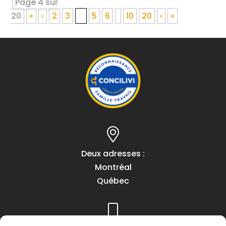
Page 4 sur
20
«
‹
2
3
4
5
6
10
20
›
»
Deux adresses :
Montréal
Québec