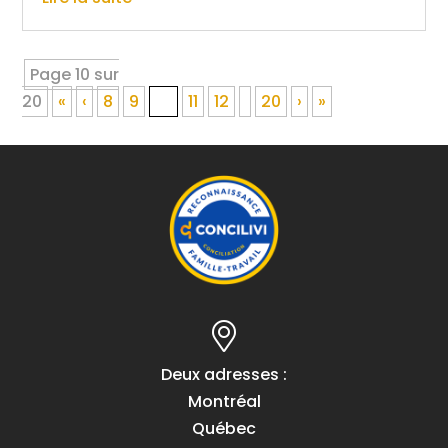
Page 10 sur
20
«
‹
8
9
10
11
12
20
›
»
Deux adresses :
Montréal
Québec