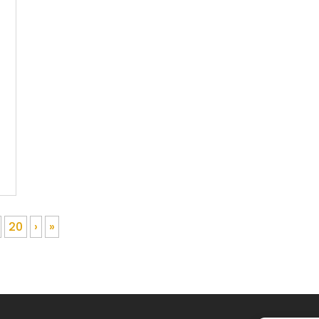
20
›
»