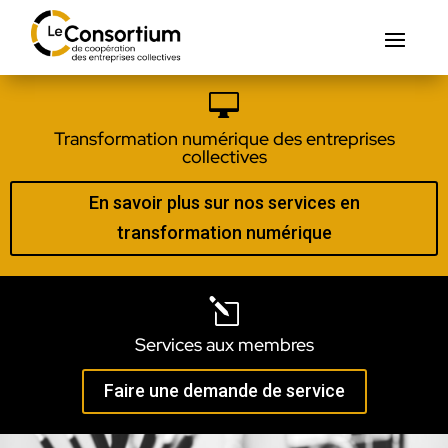

Transformation numérique des entreprises
collectives
En savoir plus sur nos services en
transformation numérique
l
Services aux membres
Faire une demande de service