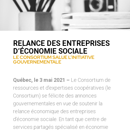
RELANCE DES ENTREPRISES
D’ÉCONOMIE SOCIALE
LE CONSORTIUM SALUE L’INITIATIVE
GOUVERNEMENTALE
Québec, le 3 mai 2021 –
Le Consortium de
ressources et d’expertises coopératives (le
Consortium) se félicite des annonces
gouvernementales en vue de soutenir la
relance économique des entreprises
d’économie sociale. En tant que centre de
services partagés spécialisé en économie