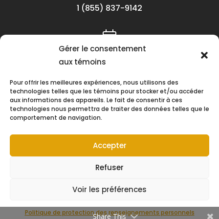
1 (855) 837-9142
Gérer le consentement
Lundi au vendredi
aux témoins
8h30 à 16h30
Pour offrir les meilleures expériences, nous utilisons des
technologies telles que les témoins pour stocker et/ou accéder
aux informations des appareils. Le fait de consentir à ces
technologies nous permettra de traiter des données telles que le
comportement de navigation.
Suivez-nous !
Accepter
Refuser
Voir les préférences
Tous droits réservés © 2026 Consortium de coopération
Politique de protection des renseignements personnels
Share This
des entreprises collectives