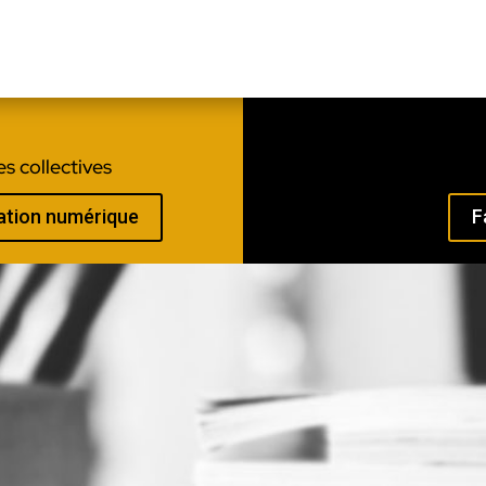
s collectives
mation numérique
F