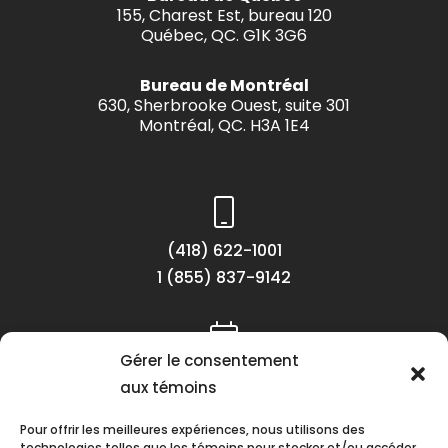
155, Charest Est, bureau 120
Québec, QC. G1K 3G6
Bureau de Montréal
630, Sherbrooke Ouest, suite 301
Montréal, QC. H3A 1E4
(418) 622-1001
1 (855) 837-9142
Gérer le consentement
Lundi au vendredi
aux témoins
8h30 à 16h30
Pour offrir les meilleures expériences, nous utilisons des
technologies telles que les témoins pour stocker et/ou accéder