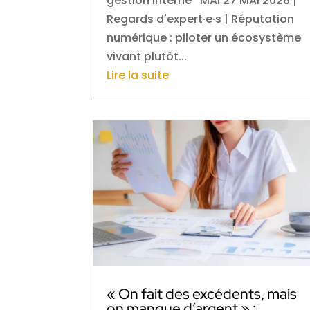
gestion interne MAI 27 MAI 2026 |
Regards d'expert·e·s | Réputation
numérique : piloter un écosystème
vivant plutôt...
Lire la suite
« On fait des excédents, mais
on manque d’argent » :