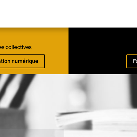
s collectives
mation numérique
F