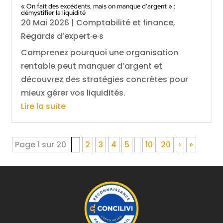
« On fait des excédents, mais on manque d’argent » :
démystifier la liquidité
20 Mai 2026
|
Comptabilité et finance
,
Regards d’expert·e·s
Comprenez pourquoi une organisation
rentable peut manquer d’argent et
découvrez des stratégies concrètes pour
mieux gérer vos liquidités.
Lire la suite
Page 1 sur 20
1
2
3
4
5
10
20
›
»