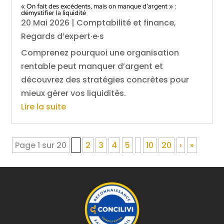
« On fait des excédents, mais on manque d’argent » :
démystifier la liquidité
20 Mai 2026
|
Comptabilité et finance
,
Regards d’expert·e·s
Comprenez pourquoi une organisation
rentable peut manquer d’argent et
découvrez des stratégies concrètes pour
mieux gérer vos liquidités.
Lire la suite
Page 1 sur 20
1
2
3
4
5
10
20
›
»