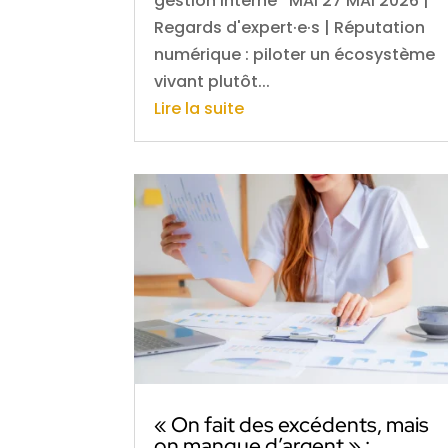
gestion interne MAI 27 MAI 2026 |
Regards d'expert·e·s | Réputation
numérique : piloter un écosystème
vivant plutôt...
Lire la suite
« On fait des excédents, mais
on manque d’argent » :