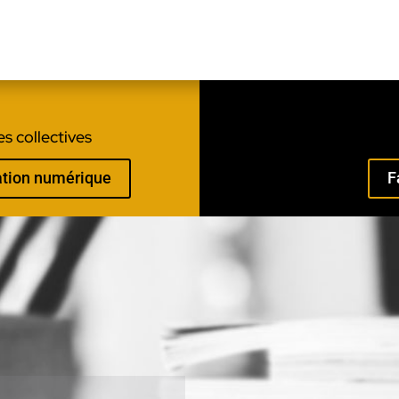
s collectives
mation numérique
F