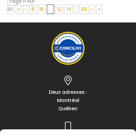
Page 11 sur
20
«
‹
9
10
11
12
13
20
›
»
Deux adresses :
Montréal
Québec