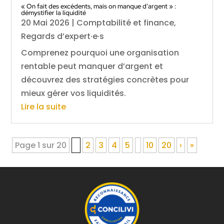
« On fait des excédents, mais on manque d’argent » :
démystifier la liquidité
20 Mai 2026
|
Comptabilité et finance
,
Regards d’expert·e·s
Comprenez pourquoi une organisation
rentable peut manquer d’argent et
découvrez des stratégies concrètes pour
mieux gérer vos liquidités.
Lire la suite
Page 1 sur 20
1
2
3
4
5
10
20
›
»