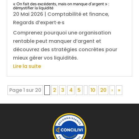
« On fait des excédents, mais on manque d’argent » :
démystifier la liquidité
20 Mai 2026
|
Comptabilité et finance
,
Regards d’expert·e·s
Comprenez pourquoi une organisation
rentable peut manquer d’argent et
découvrez des stratégies concrètes pour
mieux gérer vos liquidités.
Lire la suite
Page 1 sur 20
1
2
3
4
5
10
20
›
»