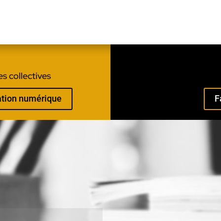
s collectives
mation numérique
F