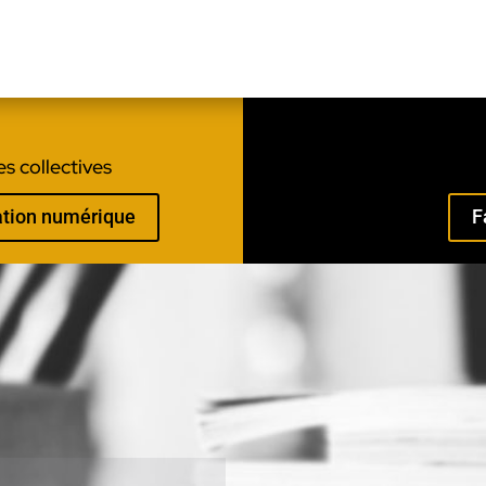
s collectives
mation numérique
F