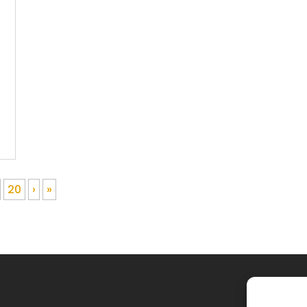
20
›
»