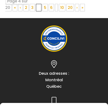
Page 4 sur
20
«
‹
2
3
4
5
6
10
20
›
»
Deux adresses :
Montréal
Québec