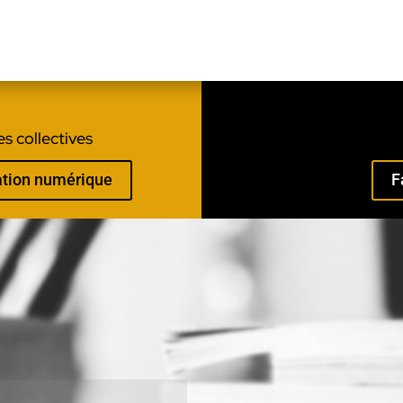
s collectives
mation numérique
F