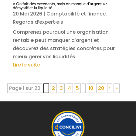
« On fait des excédents, mais on manque d’argent » :
démystifier la liquidité
20 Mai 2026
|
Comptabilité et finance
,
Regards d’expert·e·s
Comprenez pourquoi une organisation
rentable peut manquer d’argent et
découvrez des stratégies concrètes pour
mieux gérer vos liquidités.
Lire la suite
Page 1 sur 20
1
2
3
4
5
10
20
›
»