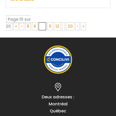
Page 10 sur
20
«
‹
8
9
10
11
12
20
›
»
Deux adresses :
Montréal
Québec