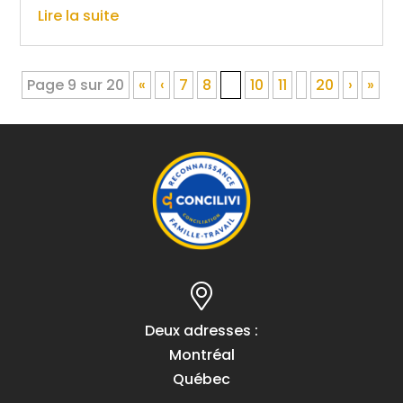
Lire la suite
Page 9 sur 20
«
‹
7
8
9
10
11
20
›
»
Deux adresses :
Montréal
Québec