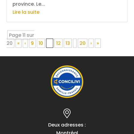
province. Le...
Lire la suite
Page 11 sur
20
«
‹
9
10
11
12
13
20
›
»
Deux adresses :
Montréal