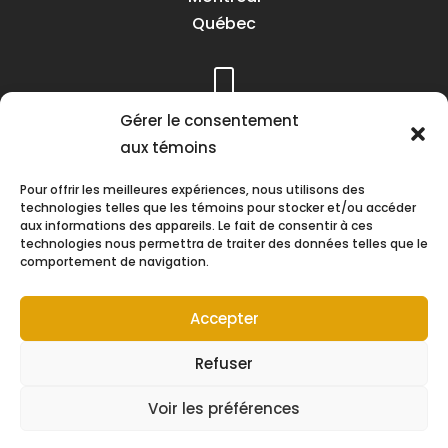
Québec
Téléphone :
Gérer le consentement
(418) 622-1001
aux témoins
1 (855) 837-9142
Pour offrir les meilleures expériences, nous utilisons des
technologies telles que les témoins pour stocker et/ou accéder
aux informations des appareils. Le fait de consentir à ces
technologies nous permettra de traiter des données telles que le
comportement de navigation.
Heures d’ouverture :
Lundi au vendredi
Accepter
8h30 à 16h30
Refuser
Voir les préférences
Suivez-nous !