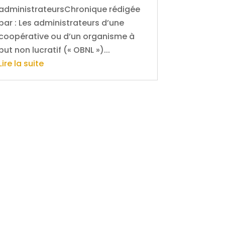
administrateursChronique rédigée
par : Les administrateurs d’une
coopérative ou d’un organisme à
but non lucratif (« OBNL »)...
Lire la suite