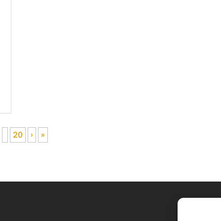
20
›
»