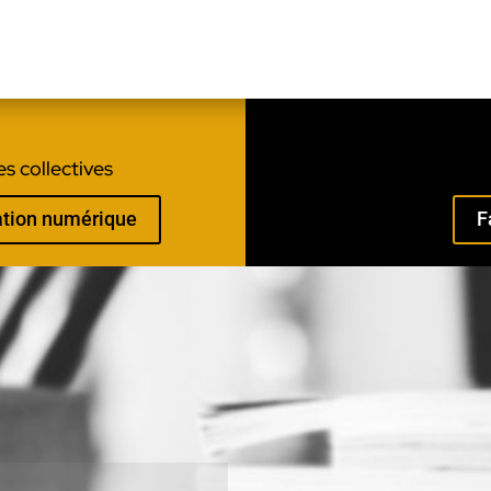
s collectives
mation numérique
F