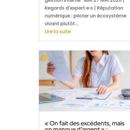
gestion interne MAI 27 MAI 2026 |
Regards d'expert·e·s | Réputation
numérique : piloter un écosystème
vivant plutôt...
Lire la suite
« On fait des excédents, mais
on manque d’argent » :