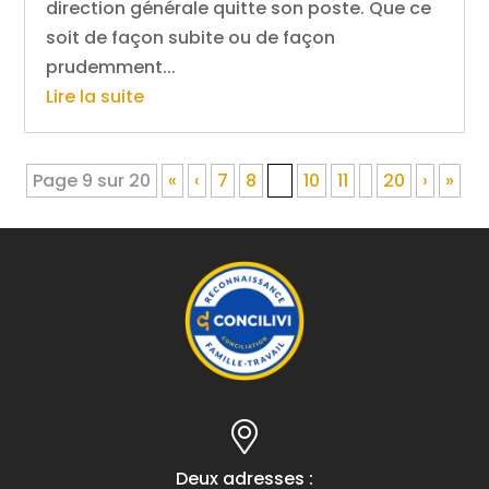
direction générale quitte son poste. Que ce
soit de façon subite ou de façon
prudemment...
Lire la suite
Page 9 sur 20
«
‹
7
8
9
10
11
20
›
»
Deux adresses :