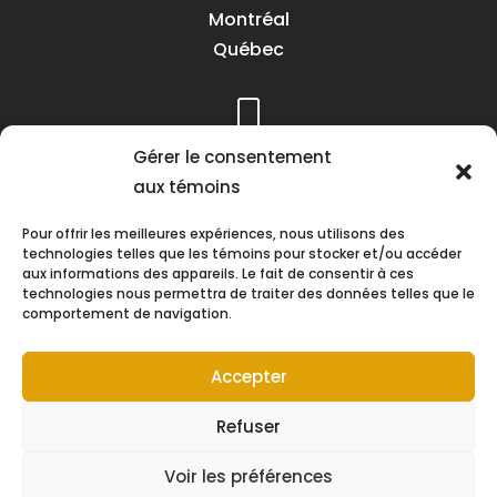
Montréal
Québec
Téléphone :
Gérer le consentement
(418) 622-1001
aux témoins
1 (855) 837-9142
Pour offrir les meilleures expériences, nous utilisons des
technologies telles que les témoins pour stocker et/ou accéder
aux informations des appareils. Le fait de consentir à ces
technologies nous permettra de traiter des données telles que le
comportement de navigation.
Heures d’ouverture :
Lundi au vendredi
Accepter
8h30 à 16h30
Refuser
Voir les préférences