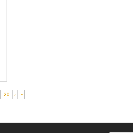
20
›
»