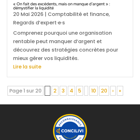
« On fait des excédents, mais on manque d’argent » :
démystifier la liquidité
20 Mai 2026
|
Comptabilité et finance
,
Regards d’expert·e·s
Comprenez pourquoi une organisation
rentable peut manquer d’argent et
découvrez des stratégies concrètes pour
mieux gérer vos liquidités.
Lire la suite
Page 1 sur 20
1
2
3
4
5
10
20
›
»