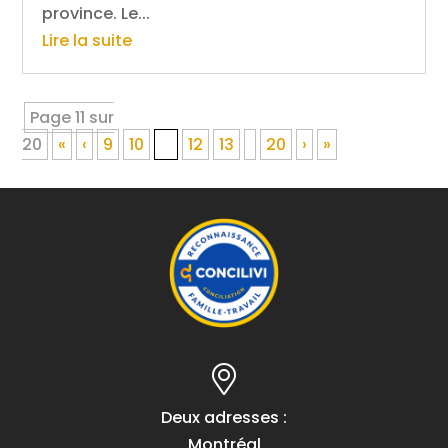
province. Le...
Lire la suite
Page 11 sur
20
«
‹
9
10
11
12
13
20
›
»
Deux adresses :
Montréal