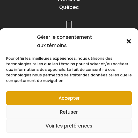
Québec
Téléphone :
Gérer le consentement
(418) 622-1001
aux témoins
1 (855) 837-9142
Pour offrir les meilleures expériences, nous utilisons des
technologies telles que les témoins pour stocker et/ou accéder
aux informations des appareils. Le fait de consentir à ces
technologies nous permettra de traiter des données telles que le
comportement de navigation.
Heures d’ouverture :
Lundi au vendredi
Accepter
8h30 à 16h30
Refuser
Voir les préférences
Suivez-nous !